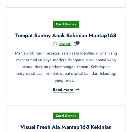
Card Games
Tempat Santuy Anak Kekinian Mantap168
0
okezak
Mantap168 hadir sebagai salah satu identitas digital yang
mencerminkan gaya modern dengan nuansa santai yang
sesuai dengan perkembangan zaman. Kehidupan
masyarakat saat ini tidak dapat dipisahkan dari teknologi
yang terus…
Read More
Card Games
Visual Fresh Ala Mantap168 Kekinian