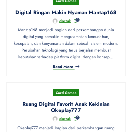
Card Games
Digital Ringan Makin Nyaman Mantap168
0
okezak
Mantap168 menjadi bagian dari perkembangan dunia
digital yang semakin mengutamakan kemudahan,
kecepatan, dan kenyamanan dalam sebuah sistem modern.
Perubahan teknologi yang terus berjalan membuat
kebutuhan terhadap platform digital dengan konsep…
Read More
Card Games
Ruang Digital Favorit Anak Kekinian
Okeplay777
0
okezak
Okeplay777 menjadi bagian dari perkembangan ruang