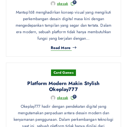
0
okezak
Mantap168 menghadirkan konsep visual yang mengikuti
perkembangan desain digital masa kini dengan
mengedepankan tampilan yang segar dan tertata. Dalam
era modern, sebuah platform tidak hanya membutuhkan
fungsi yang berjalan dengan…
Read More
Card Games
Platform Modern Makin Stylish
Okeplay777
0
okezak
Okeplay777 hadir dengan pendekatan digital yang
mengutamakan perpaduan antara desain modern dan
kenyamanan penggunaan. Dalam perkembangan teknologi
saat ini, sebuah platform tidak hanya dinilai dari