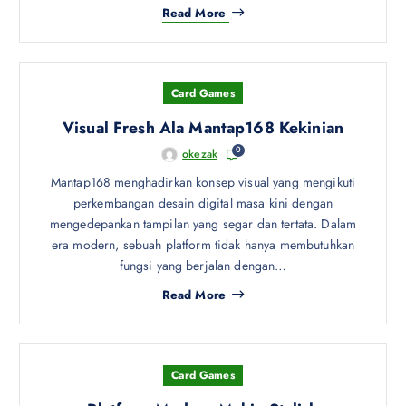
Read More
Card Games
Visual Fresh Ala Mantap168 Kekinian
0
okezak
Mantap168 menghadirkan konsep visual yang mengikuti
perkembangan desain digital masa kini dengan
mengedepankan tampilan yang segar dan tertata. Dalam
era modern, sebuah platform tidak hanya membutuhkan
fungsi yang berjalan dengan…
Read More
Card Games