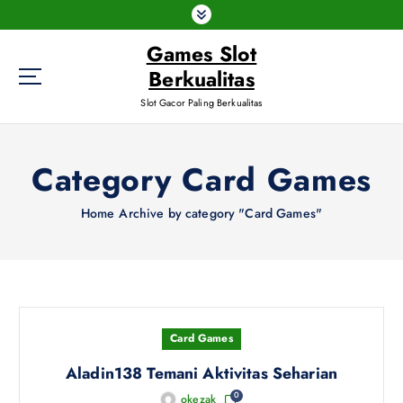
S
k
Games Slot
i
p
Berkualitas
t
Slot Gacor Paling Berkualitas
o
c
o
Category Card Games
n
t
Home
Archive by category "Card Games"
e
n
t
Card Games
Aladin138 Temani Aktivitas Seharian
0
okezak