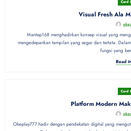
Card 
Visual Fresh Ala 
oke
Mantap168 menghadirkan konsep visual yang mengik
mengedepankan tampilan yang segar dan tertata. Dalam
fungsi yang be
Read 
Card 
Platform Modern Maki
oke
Okeplay777 hadir dengan pendekatan digital yang mengu