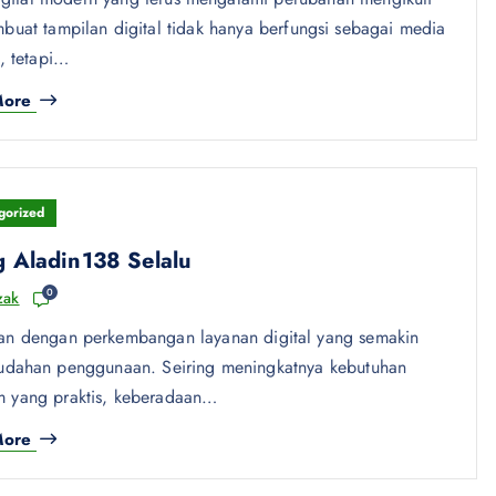
uat tampilan digital tidak hanya berfungsi sebagai media
, tetapi…
More
gorized
 Aladin138 Selalu
0
zak
kan dengan perkembangan layanan digital yang semakin
dahan penggunaan. Seiring meningkatnya kebutuhan
m yang praktis, keberadaan…
More