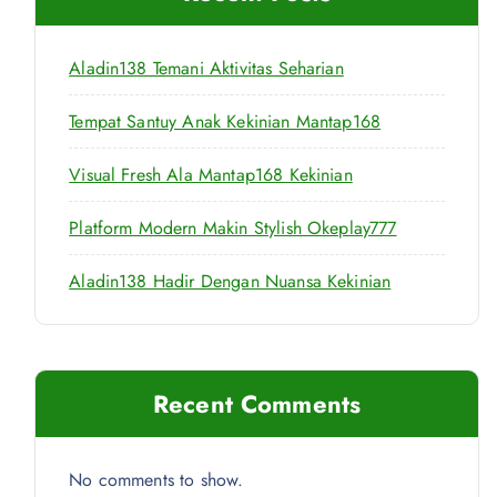
Aladin138 Temani Aktivitas Seharian
Tempat Santuy Anak Kekinian Mantap168
Visual Fresh Ala Mantap168 Kekinian
Platform Modern Makin Stylish Okeplay777
Aladin138 Hadir Dengan Nuansa Kekinian
Recent Comments
No comments to show.