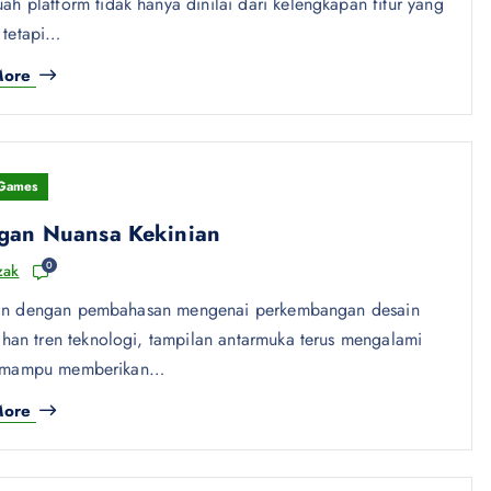
 platform tidak hanya dinilai dari kelengkapan fitur yang
, tetapi…
More
Games
gan Nuansa Kekinian
0
zak
tkan dengan pembahasan mengenai perkembangan desain
han tren teknologi, tampilan antarmuka terus mengalami
 mampu memberikan…
More