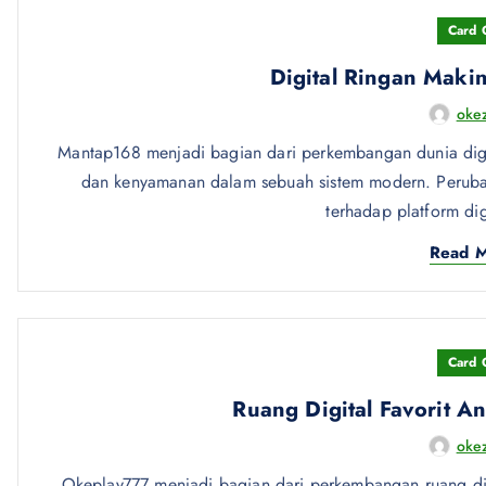
Card 
Digital Ringan Mak
oke
Mantap168 menjadi bagian dari perkembangan dunia dig
dan kenyamanan dalam sebuah sistem modern. Perubah
terhadap platform di
Read 
Card 
Ruang Digital Favorit A
oke
Okeplay777 menjadi bagian dari perkembangan ruang di