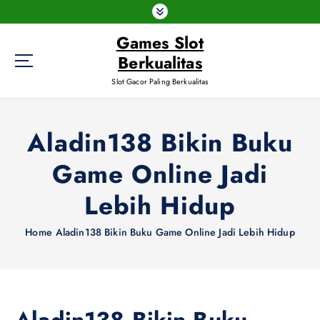
S
k
Games Slot
i
p
Berkualitas
t
Slot Gacor Paling Berkualitas
o
c
o
Aladin138 Bikin Buku
n
t
Game Online Jadi
e
n
Lebih Hidup
t
Home
Aladin138 Bikin Buku Game Online Jadi Lebih Hidup