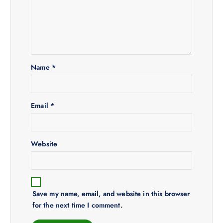
g
a
t
Name
*
i
o
Email
*
n
Website
Save my name, email, and website in this browser
for the next time I comment.