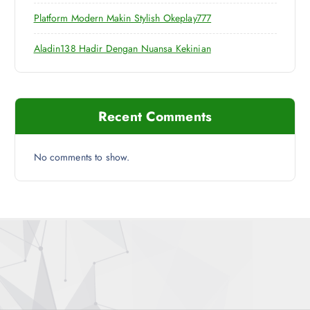
Platform Modern Makin Stylish Okeplay777
Aladin138 Hadir Dengan Nuansa Kekinian
Recent Comments
No comments to show.