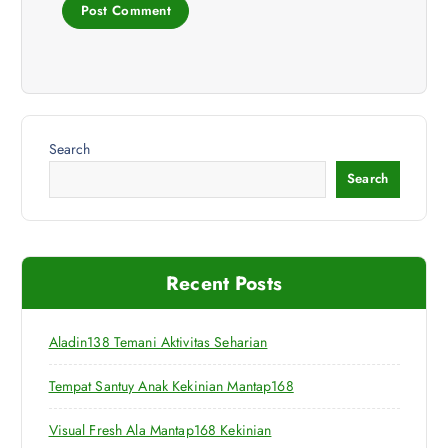
Search
Search
Recent Posts
Aladin138 Temani Aktivitas Seharian
Tempat Santuy Anak Kekinian Mantap168
Visual Fresh Ala Mantap168 Kekinian