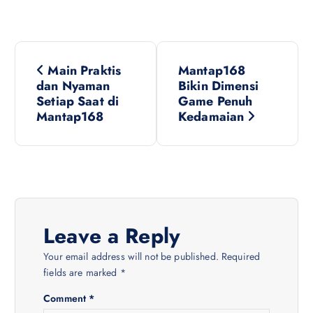
P
Main Praktis
Mantap168
o
dan Nyaman
Bikin Dimensi
Setiap Saat di
Game Penuh
s
Mantap168
Kedamaian
t
n
a
Leave a Reply
v
Your email address will not be published.
Required
fields are marked
*
i
Comment
*