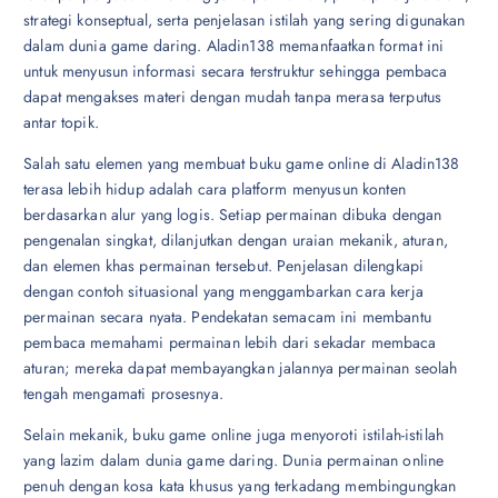
strategi konseptual, serta penjelasan istilah yang sering digunakan
dalam dunia game daring. Aladin138 memanfaatkan format ini
untuk menyusun informasi secara terstruktur sehingga pembaca
dapat mengakses materi dengan mudah tanpa merasa terputus
antar topik.
Salah satu elemen yang membuat buku game online di Aladin138
terasa lebih hidup adalah cara platform menyusun konten
berdasarkan alur yang logis. Setiap permainan dibuka dengan
pengenalan singkat, dilanjutkan dengan uraian mekanik, aturan,
dan elemen khas permainan tersebut. Penjelasan dilengkapi
dengan contoh situasional yang menggambarkan cara kerja
permainan secara nyata. Pendekatan semacam ini membantu
pembaca memahami permainan lebih dari sekadar membaca
aturan; mereka dapat membayangkan jalannya permainan seolah
tengah mengamati prosesnya.
Selain mekanik, buku game online juga menyoroti istilah-istilah
yang lazim dalam dunia game daring. Dunia permainan online
penuh dengan kosa kata khusus yang terkadang membingungkan