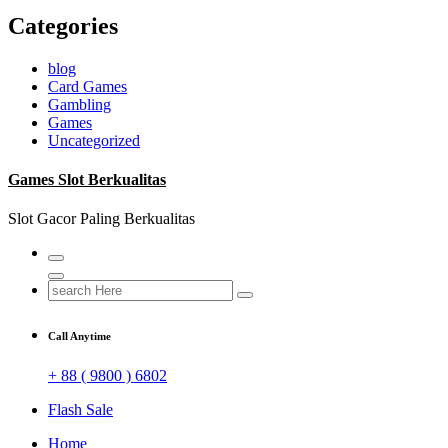
Categories
blog
Card Games
Gambling
Games
Uncategorized
Games Slot Berkualitas
Slot Gacor Paling Berkualitas
Search
for:
Call Anytime
+ 88 ( 9800 ) 6802
Flash Sale
Home