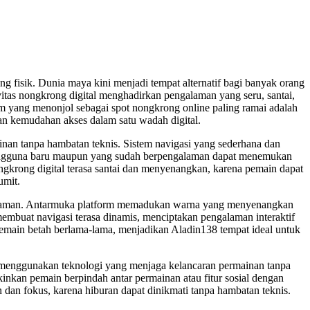
uang fisik. Dunia maya kini menjadi tempat alternatif bagi banyak orang
tivitas nongkrong digital menghadirkan pengalaman yang seru, santai,
form yang menonjol sebagai spot nongkrong online paling ramai adalah
dan kemudahan akses dalam satu wadah digital.
inan tanpa hambatan teknis. Sistem navigasi yang sederhana dan
 Pengguna baru maupun yang sudah berpengalaman dapat menemukan
gkrong digital terasa santai dan menyenangkan, karena pemain dapat
umit.
n nyaman. Antarmuka platform memadukan warna yang menyenangkan
 membuat navigasi terasa dinamis, menciptakan pengalaman interaktif
emain betah berlama-lama, menjadikan Aladin138 tempat ideal untuk
ni menggunakan teknologi yang menjaga kelancaran permainan tanpa
nkan pemain berpindah antar permainan atau fitur sosial dengan
 dan fokus, karena hiburan dapat dinikmati tanpa hambatan teknis.