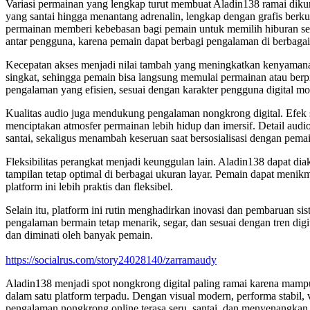
Variasi permainan yang lengkap turut membuat Aladin138 ramai dikunj
yang santai hingga menantang adrenalin, lengkap dengan grafis ber
permainan memberi kebebasan bagi pemain untuk memilih hiburan se
antar pengguna, karena pemain dapat berbagi pengalaman di berbagai
Kecepatan akses menjadi nilai tambah yang meningkatkan kenyaman
singkat, sehingga pemain bisa langsung memulai permainan atau berp
pengalaman yang efisien, sesuai dengan karakter pengguna digital mo
Kualitas audio juga mendukung pengalaman nongkrong digital. Efek 
menciptakan atmosfer permainan lebih hidup dan imersif. Detail audi
santai, sekaligus menambah keseruan saat bersosialisasi dengan pemai
Fleksibilitas perangkat menjadi keunggulan lain. Aladin138 dapat dia
tampilan tetap optimal di berbagai ukuran layar. Pemain dapat menikm
platform ini lebih praktis dan fleksibel.
Selain itu, platform ini rutin menghadirkan inovasi dan pembaruan si
pengalaman bermain tetap menarik, segar, dan sesuai dengan tren digi
dan diminati oleh banyak pemain.
https://socialrus.com/story24028140/zarramaudy
Aladin138 menjadi spot nongkrong digital paling ramai karena mamp
dalam satu platform terpadu. Dengan visual modern, performa stabil, va
pengalaman nongkrong online terasa seru, santai, dan menyenangkan. P