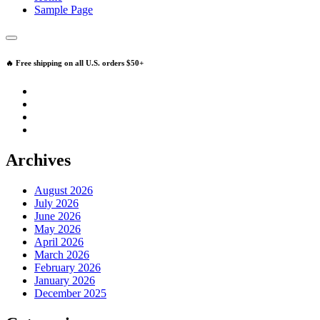
Sample Page
🔥 Free shipping on all U.S. orders $50+
Archives
August 2026
July 2026
June 2026
May 2026
April 2026
March 2026
February 2026
January 2026
December 2025