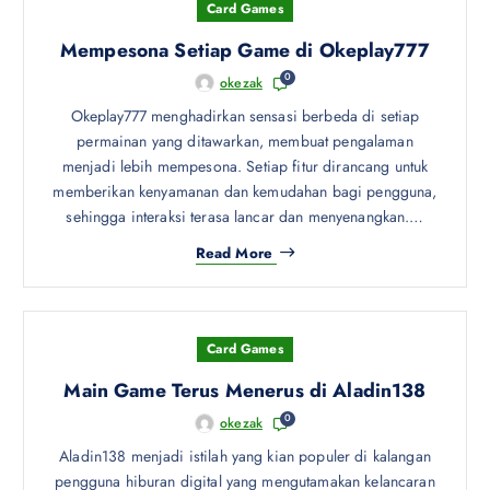
Card Games
Mempesona Setiap Game di Okeplay777
0
okezak
Okeplay777 menghadirkan sensasi berbeda di setiap
permainan yang ditawarkan, membuat pengalaman
menjadi lebih mempesona. Setiap fitur dirancang untuk
memberikan kenyamanan dan kemudahan bagi pengguna,
sehingga interaksi terasa lancar dan menyenangkan.…
Read More
Card Games
Main Game Terus Menerus di Aladin138
0
okezak
Aladin138 menjadi istilah yang kian populer di kalangan
pengguna hiburan digital yang mengutamakan kelancaran