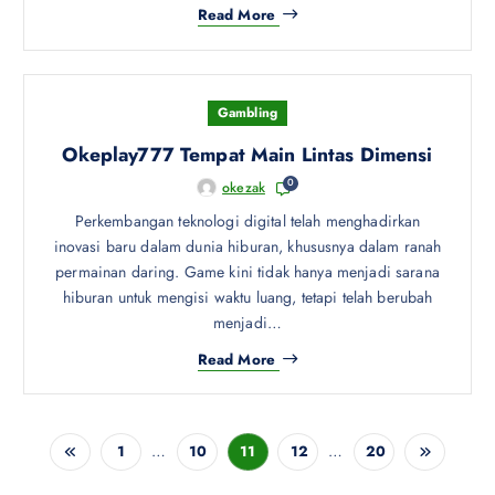
Read More
Gambling
Okeplay777 Tempat Main Lintas Dimensi
0
okezak
Perkembangan teknologi digital telah menghadirkan
inovasi baru dalam dunia hiburan, khususnya dalam ranah
permainan daring. Game kini tidak hanya menjadi sarana
hiburan untuk mengisi waktu luang, tetapi telah berubah
menjadi…
Read More
…
…
1
10
11
12
20