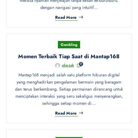
merasa nyaman menjelajah tanpa kesan terburu-buru,
dengan navigasi yang intuitif…
Read More
Gambling
Momen Terbaik Tiap Saat di Mantap168
0
okezak
Mantap168 menjadi salah satu platform hiburan digital
yang menghadirkan pengalaman bermain yang beragam
dan terus berkembang. Setiap permainan dirancang untuk
menciptakan interaksi yang seru sekaligus menyenangkan,
sehingga setiap momen di…
Read More