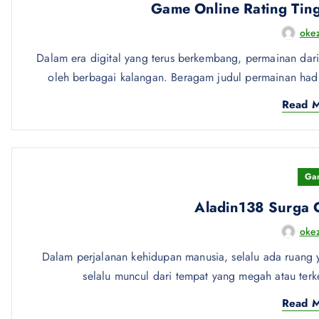
Game Online Rating Ting
oke
Dalam era digital yang terus berkembang, permainan dari
oleh berbagai kalangan. Beragam judul permainan had
Read 
Ga
Aladin138 Surga 
oke
Dalam perjalanan kehidupan manusia, selalu ada ruang ya
selalu muncul dari tempat yang megah atau terke
Read 