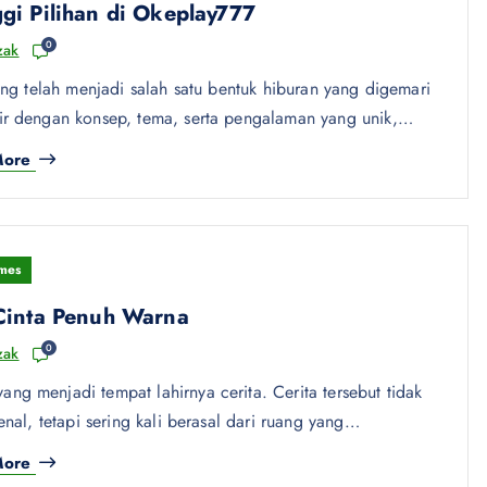
gi Pilihan di Okeplay777
0
zak
ng telah menjadi salah satu bentuk hiburan yang digemari
ir dengan konsep, tema, serta pengalaman yang unik,…
More
mes
Cinta Penuh Warna
0
zak
ng menjadi tempat lahirnya cerita. Cerita tersebut tidak
nal, tetapi sering kali berasal dari ruang yang…
More