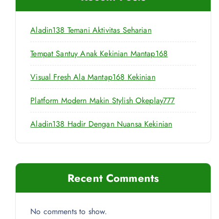
Aladin138 Temani Aktivitas Seharian
Tempat Santuy Anak Kekinian Mantap168
Visual Fresh Ala Mantap168 Kekinian
Platform Modern Makin Stylish Okeplay777
Aladin138 Hadir Dengan Nuansa Kekinian
Recent Comments
No comments to show.