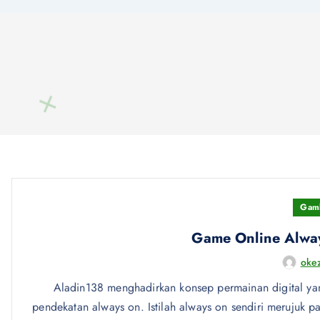
h
f
o
r
:
Gamb
Game Online Alway
oke
Aladin138 menghadirkan konsep permainan digital y
pendekatan always on. Istilah always on sendiri merujuk pa