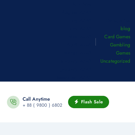
Archives
August 2026
July 2026
Categories
June 2026
blog
May 2026
Card Games
April 2026
Gambling
March 2026
Games
February 2026
Uncategorized
January 2026
December 2025
Call Anytime
Flash Sale
+ 88 ( 9800 ) 6802