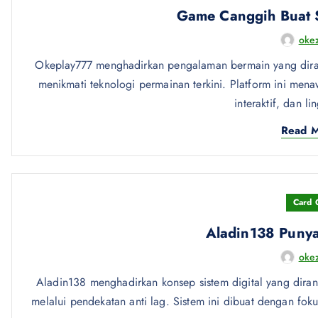
Game Canggih Buat S
oke
Okeplay777 menghadirkan pengalaman bermain yang diranc
menikmati teknologi permainan terkini. Platform ini m
interaktif, dan l
Read 
Card 
Aladin138 Punya
oke
Aladin138 menghadirkan konsep sistem digital yang dira
melalui pendekatan anti lag. Sistem ini dibuat dengan foku