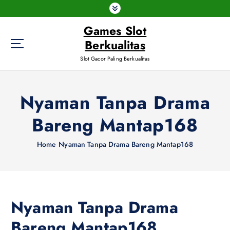
S
k
Games Slot
i
p
Berkualitas
t
Slot Gacor Paling Berkualitas
o
c
o
Nyaman Tanpa Drama
n
t
Bareng Mantap168
e
n
Home
Nyaman Tanpa Drama Bareng Mantap168
t
Nyaman Tanpa Drama
Bareng Mantap168