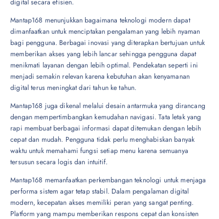
digital secara efisien.
Mantap168 menunjukkan bagaimana teknologi modern dapat
dimanfaatkan untuk menciptakan pengalaman yang lebih nyaman
bagi pengguna. Berbagai inovasi yang diterapkan bertujuan untuk
memberikan akses yang lebih lancar sehingga pengguna dapat
menikmati layanan dengan lebih optimal. Pendekatan seperti ini
menjadi semakin relevan karena kebutuhan akan kenyamanan
digital terus meningkat dari tahun ke tahun.
Mantap168 juga dikenal melalui desain antarmuka yang dirancang
dengan mempertimbangkan kemudahan navigasi. Tata letak yang
rapi membuat berbagai informasi dapat ditemukan dengan lebih
cepat dan mudah. Pengguna tidak perlu menghabiskan banyak
waktu untuk memahami fungsi setiap menu karena semuanya
tersusun secara logis dan intuitif.
Mantap168 memanfaatkan perkembangan teknologi untuk menjaga
performa sistem agar tetap stabil. Dalam pengalaman digital
modern, kecepatan akses memiliki peran yang sangat penting.
Platform yang mampu memberikan respons cepat dan konsisten