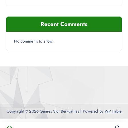
Recent Comments
No comments to show.
Copyright © 2026 Games Slot Berkualitas | Powered by
WP Fable