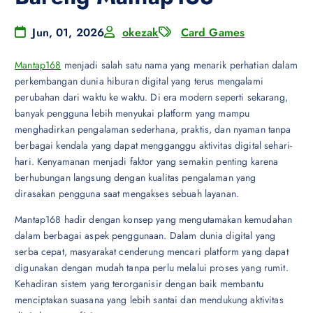
Jun, 01, 2026
okezak
Card Games
Mantap168
menjadi salah satu nama yang menarik perhatian dalam
perkembangan dunia hiburan digital yang terus mengalami
perubahan dari waktu ke waktu. Di era modern seperti sekarang,
banyak pengguna lebih menyukai platform yang mampu
menghadirkan pengalaman sederhana, praktis, dan nyaman tanpa
berbagai kendala yang dapat mengganggu aktivitas digital sehari-
hari. Kenyamanan menjadi faktor yang semakin penting karena
berhubungan langsung dengan kualitas pengalaman yang
dirasakan pengguna saat mengakses sebuah layanan.
Mantap168 hadir dengan konsep yang mengutamakan kemudahan
dalam berbagai aspek penggunaan. Dalam dunia digital yang
serba cepat, masyarakat cenderung mencari platform yang dapat
digunakan dengan mudah tanpa perlu melalui proses yang rumit.
Kehadiran sistem yang terorganisir dengan baik membantu
menciptakan suasana yang lebih santai dan mendukung aktivitas