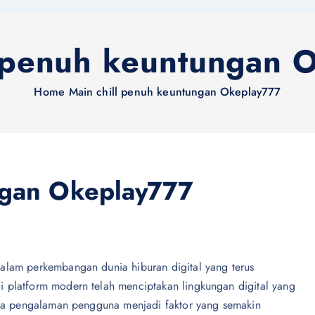
l penuh keuntungan 
Home
Main chill penuh keuntungan Okeplay777
ngan Okeplay777
alam perkembangan dunia hiburan digital yang terus
 platform modern telah menciptakan lingkungan digital yang
erta pengalaman pengguna menjadi faktor yang semakin