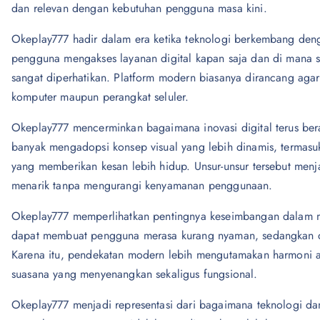
dan relevan dengan kebutuhan pengguna masa kini.
Okeplay777 hadir dalam era ketika teknologi berkembang den
pengguna mengakses layanan digital kapan saja dan di mana saj
sangat diperhatikan. Platform modern biasanya dirancang aga
komputer maupun perangkat seluler.
Okeplay777 mencerminkan bagaimana inovasi digital terus bera
banyak mengadopsi konsep visual yang lebih dinamis, termasuk
yang memberikan kesan lebih hidup. Unsur-unsur tersebut men
menarik tanpa mengurangi kenyamanan penggunaan.
Okeplay777 memperlihatkan pentingnya keseimbangan dalam me
dapat membuat pengguna merasa kurang nyaman, sedangkan desa
Karena itu, pendekatan modern lebih mengutamakan harmoni 
suasana yang menyenangkan sekaligus fungsional.
Okeplay777 menjadi representasi dari bagaimana teknologi dan