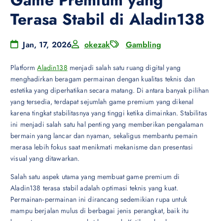
Game Premium yang
Terasa Stabil di Aladin138
Jan, 17, 2026
okezak
Gambling
Platform
Aladin138
menjadi salah satu ruang digital yang
menghadirkan beragam permainan dengan kualitas teknis dan
estetika yang diperhatikan secara matang. Di antara banyak pilihan
yang tersedia, terdapat sejumlah game premium yang dikenal
karena tingkat stabilitasnya yang tinggi ketika dimainkan. Stabilitas
ini menjadi salah satu hal penting yang memberikan pengalaman
bermain yang lancar dan nyaman, sekaligus membantu pemain
merasa lebih fokus saat menikmati mekanisme dan presentasi
visual yang ditawarkan.
Salah satu aspek utama yang membuat game premium di
Aladin138 terasa stabil adalah optimasi teknis yang kuat.
Permainan‑permainan ini dirancang sedemikian rupa untuk
mampu berjalan mulus di berbagai jenis perangkat, baik itu