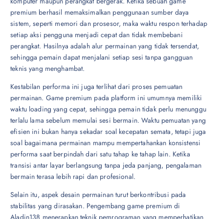
komputer maupun perangkat bergerak. Ketika sebuah game
premium berhasil memaksimalkan penggunaan sumber daya
sistem, seperti memori dan prosesor, maka waktu respon terhadap
setiap aksi pengguna menjadi cepat dan tidak membebani
perangkat. Hasilnya adalah alur permainan yang tidak tersendat,
sehingga pemain dapat menjalani setiap sesi tanpa gangguan
teknis yang menghambat.
Kestabilan performa ini juga terlihat dari proses pemuatan
permainan. Game premium pada platform ini umumnya memiliki
waktu loading yang cepat, sehingga pemain tidak perlu menunggu
terlalu lama sebelum memulai sesi bermain. Waktu pemuatan yang
efisien ini bukan hanya sekadar soal kecepatan semata, tetapi juga
soal bagaimana permainan mampu mempertahankan konsistensi
performa saat berpindah dari satu tahap ke tahap lain. Ketika
transisi antar layar berlangsung tanpa jeda panjang, pengalaman
bermain terasa lebih rapi dan profesional.
Selain itu, aspek desain permainan turut berkontribusi pada
stabilitas yang dirasakan. Pengembang game premium di
Aladin138 menerapkan teknik pemrograman yang memperhatikan