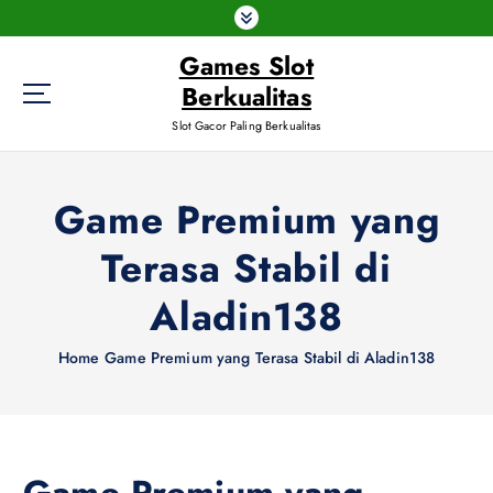
S
k
Games Slot
i
p
Berkualitas
t
Slot Gacor Paling Berkualitas
o
c
o
Game Premium yang
n
t
Terasa Stabil di
e
n
Aladin138
t
Home
Game Premium yang Terasa Stabil di Aladin138