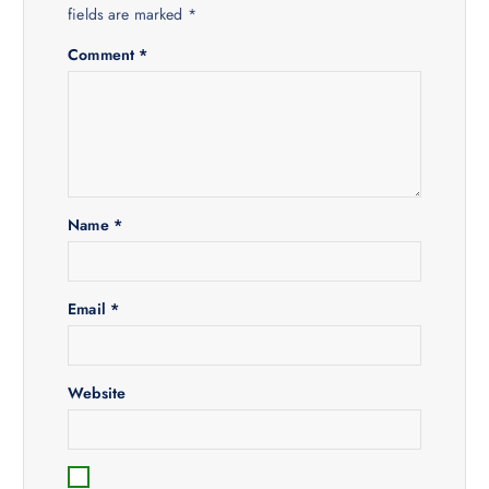
fields are marked
*
i
Comment
*
g
a
t
Name
*
i
o
Email
*
n
Website