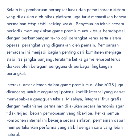
Selain itu, pembaruan perangkat lunak dan pemeliharaan sistem
yang dilakukan oleh pihak platform juga turut memastikan bahwa
permainan tetap stabil seiring waktu. Penyesuaian teknis secara
periodik memungkinkan game premium untuk terus beradaptasi
dengan perkembangan teknologi perangkat keras serta sistem
operasi perangkat yang digunakan oleh pemain. Pembaruan
semacam ini menjadi bagian penting dari komitmen menjaga
stabilitas jangka panjang, terutama ketika game tersebut terus
diakses oleh beragam pengguna di berbagai lingkungan
perangkat.
Interaksi antar elemen dalam game premium di Aladin138 juga
dirancang untuk mengurangi potensi konflik internal yang dapat
menyebabkan gangguan teknis. Misalnya, integrasi fitur grafis
dengan mekanisme permainan dilakukan secara harmonis agar
tidak terjadi beban pemrosesan yang tiba‑tiba. Ketika semua
komponen internal ini bekerja secara sinkron, permainan dapat
mempertahankan performa yang stabil dengan cara yang lebih
natural.