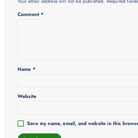
Your email address will not be published.
Required fiel
a
Comment
*
v
i
g
Name
*
a
t
Website
i
Save my name, email, and website in this browse
o