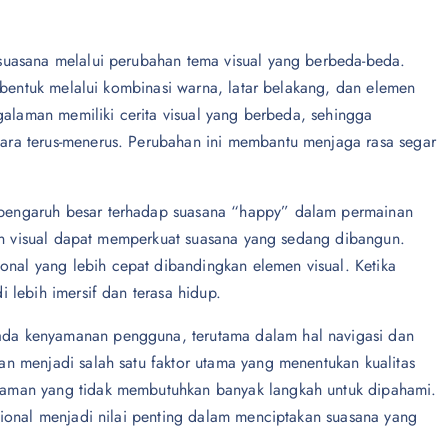
suasana melalui perubahan tema visual yang berbeda-beda.
dibentuk melalui kombinasi warna, latar belakang, dan elemen
ngalaman memiliki cerita visual yang berbeda, sehingga
ara terus-menerus. Perubahan ini membantu menjaga rasa segar
pengaruh besar terhadap suasana “happy” dalam permainan
ngan visual dapat memperkuat suasana yang sedang dibangun.
al yang lebih cepat dibandingkan elemen visual. Ketika
 lebih imersif dan terasa hidup.
da kenyamanan pengguna, terutama dalam hal navigasi dan
n menjadi salah satu faktor utama yang menentukan kualitas
laman yang tidak membutuhkan banyak langkah untuk dipahami.
sional menjadi nilai penting dalam menciptakan suasana yang