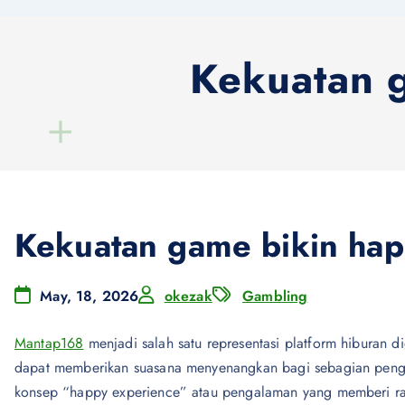
h
f
Kekuatan 
o
r
:
Kekuatan game bikin ha
May, 18, 2026
okezak
Gambling
Mantap168
menjadi salah satu representasi platform hiburan d
dapat memberikan suasana menyenangkan bagi sebagian pengg
konsep “happy experience” atau pengalaman yang memberi ras