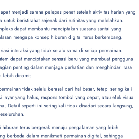
at menjadi sarana pelepas penat setelah aktivitas harian yang
untuk beristirahat sejenak dari rutinitas yang melelahkan.
kompleks dapat membantu menciptakan suasana santai yang
alasan mengapa konsep hiburan digital terus berkembang.
i interaksi yang tidak selalu sama di setiap permainan.
sistem dapat menciptakan sensasi baru yang membuat pengguna
 bagian penting dalam menjaga perhatian dan menghindari rasa
 lebih dinamis.
inan tidak selalu berasal dari hal besar, tetapi sering kali
i layar yang halus, respons tombol yang cepat, atau efek visual
Detail seperti ini sering kali tidak disadari secara langsung,
eseluruhan.
hiburan terus bergerak menuju pengalaman yang lebih
yang berbeda dalam menikmati permainan digital, sehingga