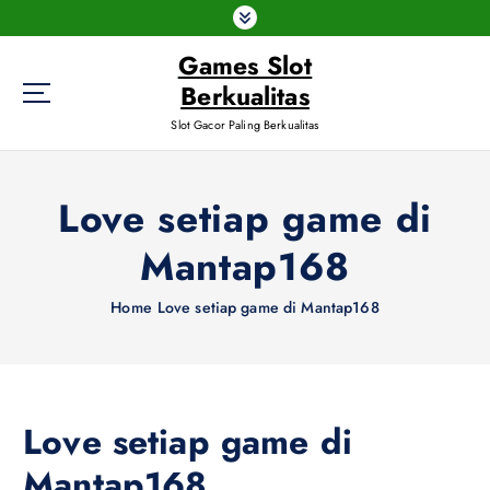
S
k
Games Slot
i
p
Berkualitas
t
Slot Gacor Paling Berkualitas
o
c
o
Love setiap game di
n
t
Mantap168
e
n
Home
Love setiap game di Mantap168
t
Love setiap game di
Mantap168