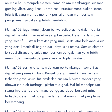
animasi halus menjadi elemen utama dalam membangun suasana
gaming vibes yang khas. Kombinasi tersebut menciptakan kesan
futuristik yang mampu menarik perhatian dan memberikan
pengalaman visual yang lebih mendalam.
Mantap168 juga menunjukkan bahwa setiap game dalam dunia
digital memiliki nilai estetika yang berbeda. Desain antarmuka
yang kreatif, ilustrasi karakter yang unik, serta latar belakang visual
yang detail menjadi bagian dari daya tarik utama. Semua elemen
tersebut dirancang untuk memberikan pengalaman yang lebih
imersif dan menyatu dengan suasana digital modern.
Mantap168 sering dikaitkan dengan perkembangan komunitas
digital yang semakin luas. Banyak orang memiliki ketertarikan
terhadap gaya visual futuristik dan nuansa hiburan modern yang
ditawarkan oleh berbagai platform digital. Hal ini menciptakan
ruang interaksi baru di mana pengguna dapat berbagi minat
terhadap desain, teknologi, serta tren hiburan virtual yang terus
berkembang.
Mantap168 mencerminkan bagaimana teknologi telah mengubah