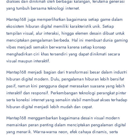
diakses dan dinikmati oleh berbagai kalangan, terutama generasi
yang tumbuh bersama teknologi internet.
Mantap168 juga memperlihatkan bagaimana setiap game dalam
ekosistem hiburan digital memiliki karakteristik unik. Setiap
tampilan visual, alur interaksi, hingga elemen desain dibuat untuk
menciptakan pengalaman berbeda. Hal ini membuat dunia gaming
vibes menjadi semakin berwarna karena setiap konsep
menghadirkan ciri khas tersendiri yang dapat dinikmati secara
visual maupun interaktif.
Mantap168 menjadi bagian dari transformasi besar dalam industri
hiburan digital modern. Dulu, pengalaman hiburan lebih bersifat
pasif, namun kini pengguna dapat merasakan suasana yang lebih
interaktif dan responsif. Perkembangan teknologi perangkat pintar
serta koneksi internet yang semakin stabil membuat akses terhadap
hiburan digital menjadi lebih mudah dan cepat.
Mantap168 menggambarkan bagaimana desain visual modern
memainkan peran penting dalam menciptakan pengalaman digital
yang menarik. Warna-warna neon, efek cahaya dinamis, serta