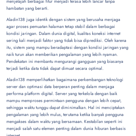
menjelajah berbagai fitur menjadi terasa lebih lancar tanpa
hambatan yang berarti.
Aladin138 juga identik dengan sistem yang berusaha menjaga
agar proses pemuatan halaman tetap stabil dalam berbagai
kondisi jaringan. Dalam dunia digital, kualitas koneksi internet
sering kali menjadi faktor yang tidak bisa diprediksi. Oleh karena
itu, sistem yang mampu beradaptasi dengan kondisi jaringan yang
naik turun akan memberikan pengalaman yang lebih nyaman.
Pendekatan ini membantu mengurangi gangguan yang biasanya
terjadi ketika data tidak dapat dimuat secara optimal.
Aladin138 memperlihatkan bagaimana perkembangan teknologi
server dan optimasi data berperan penting dalam menjaga
performa platform digital. Server yang terkelola dengan baik
mampu memproses permintaan pengguna dengan lebih cepat,
sehingga waktu tunggu dapat diminimalkan. Hal ini menciptakan
pengalaman yang lebih mulus, terutama ketika banyak pengguna
mengakses dalam waktu yang bersamaan. Kestabilan seperti ini
menjadi salah satu elemen penting dalam dunia hiburan berbasis
internet.