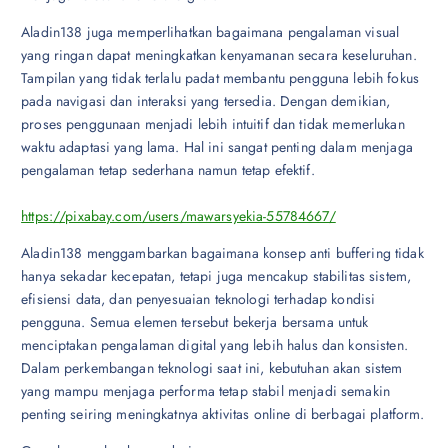
Aladin138 juga memperlihatkan bagaimana pengalaman visual
yang ringan dapat meningkatkan kenyamanan secara keseluruhan.
Tampilan yang tidak terlalu padat membantu pengguna lebih fokus
pada navigasi dan interaksi yang tersedia. Dengan demikian,
proses penggunaan menjadi lebih intuitif dan tidak memerlukan
waktu adaptasi yang lama. Hal ini sangat penting dalam menjaga
pengalaman tetap sederhana namun tetap efektif.
https://pixabay.com/users/mawarsyekia-55784667/
Aladin138 menggambarkan bagaimana konsep anti buffering tidak
hanya sekadar kecepatan, tetapi juga mencakup stabilitas sistem,
efisiensi data, dan penyesuaian teknologi terhadap kondisi
pengguna. Semua elemen tersebut bekerja bersama untuk
menciptakan pengalaman digital yang lebih halus dan konsisten.
Dalam perkembangan teknologi saat ini, kebutuhan akan sistem
yang mampu menjaga performa tetap stabil menjadi semakin
penting seiring meningkatnya aktivitas online di berbagai platform.