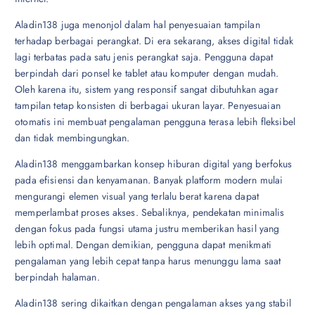
Aladin138 juga menonjol dalam hal penyesuaian tampilan
terhadap berbagai perangkat. Di era sekarang, akses digital tidak
lagi terbatas pada satu jenis perangkat saja. Pengguna dapat
berpindah dari ponsel ke tablet atau komputer dengan mudah.
Oleh karena itu, sistem yang responsif sangat dibutuhkan agar
tampilan tetap konsisten di berbagai ukuran layar. Penyesuaian
otomatis ini membuat pengalaman pengguna terasa lebih fleksibel
dan tidak membingungkan.
Aladin138 menggambarkan konsep hiburan digital yang berfokus
pada efisiensi dan kenyamanan. Banyak platform modern mulai
mengurangi elemen visual yang terlalu berat karena dapat
memperlambat proses akses. Sebaliknya, pendekatan minimalis
dengan fokus pada fungsi utama justru memberikan hasil yang
lebih optimal. Dengan demikian, pengguna dapat menikmati
pengalaman yang lebih cepat tanpa harus menunggu lama saat
berpindah halaman.
Aladin138 sering dikaitkan dengan pengalaman akses yang stabil