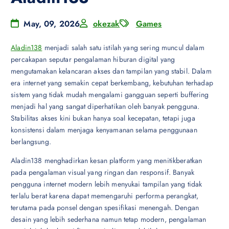
May, 09, 2026
okezak
Games
Aladin138
menjadi salah satu istilah yang sering muncul dalam
percakapan seputar pengalaman hiburan digital yang
mengutamakan kelancaran akses dan tampilan yang stabil. Dalam
era internet yang semakin cepat berkembang, kebutuhan terhadap
sistem yang tidak mudah mengalami gangguan seperti buffering
menjadi hal yang sangat diperhatikan oleh banyak pengguna.
Stabilitas akses kini bukan hanya soal kecepatan, tetapi juga
konsistensi dalam menjaga kenyamanan selama penggunaan
berlangsung.
Aladin138 menghadirkan kesan platform yang menitikberatkan
pada pengalaman visual yang ringan dan responsif. Banyak
pengguna internet modern lebih menyukai tampilan yang tidak
terlalu berat karena dapat memengaruhi performa perangkat,
terutama pada ponsel dengan spesifikasi menengah. Dengan
desain yang lebih sederhana namun tetap modern, pengalaman