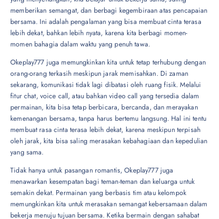
memberikan semangat, dan berbagi kegembiraan atas pencapaian
bersama. Ini adalah pengalaman yang bisa membuat cinta terasa
lebih dekat, bahkan lebih nyata, karena kita berbagi momen-
momen bahagia dalam waktu yang penuh tawa.
Okeplay777 juga memungkinkan kita untuk tetap terhubung dengan
orang-orang terkasih meskipun jarak memisahkan. Di zaman
sekarang, komunikasi tidak lagi dibatasi oleh ruang fisik. Melalui
fitur chat, voice call, atau bahkan video call yang tersedia dalam
permainan, kita bisa tetap berbicara, bercanda, dan merayakan
kemenangan bersama, tanpa harus bertemu langsung. Hal ini tentu
membuat rasa cinta terasa lebih dekat, karena meskipun terpisah
oleh jarak, kita bisa saling merasakan kebahagiaan dan kepedulian
yang sama.
Tidak hanya untuk pasangan romantis, Okeplay777 juga
menawarkan kesempatan bagi teman-teman dan keluarga untuk
semakin dekat. Permainan yang berbasis tim atau kelompok
memungkinkan kita untuk merasakan semangat kebersamaan dalam
bekerja menuju tujuan bersama. Ketika bermain dengan sahabat