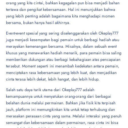
orang yang kita cintai, bahkan kegagalan pun bisa menjadi bahan
tertawa dan pengikat kebersamaan. Hal ini menunjukkan bahwa
yang lebih penting adalah bagaimana kita menghadapi momen
bersama, bukan hanya hasil akhirnya.
Event-event spesial yang sering diselenggarakan oleh Okeplay777
juga menjadi kesempatan bagi pemain untuk berbagi hadiah atau
merayakan kemenangan bersama. Misalnya, dalam sebuah event
khusus yang menawarkan hadiah menarik, para pemain bisa saling
memberikan dukungan atau berbagi kebahagiaan atas pencapaian
tersebut. Moment seperti ini menambah kedekatan antara pemain,
menciptakan rasa kebersamaan yang lebih kuat, dan menjadikan
cinta terasa lebih dekat, lebih hangat, dan lebih hidup.
Salah satu daya tarik utama dari Okeplay777 adalah
kemampuannya untuk menyatukan orang-orang dari berbagai
belahan dunia melalui permainan. Bahkan jika fisik kita terpisah
jauh, platform ini memungkinkan kita untuk tetap terhubung dan
merasakan perasaan cinta yang sama. Melalui interaksi yang penuh
semangat dan kebersamaan dalam permainan, rasa cinta ini bisa