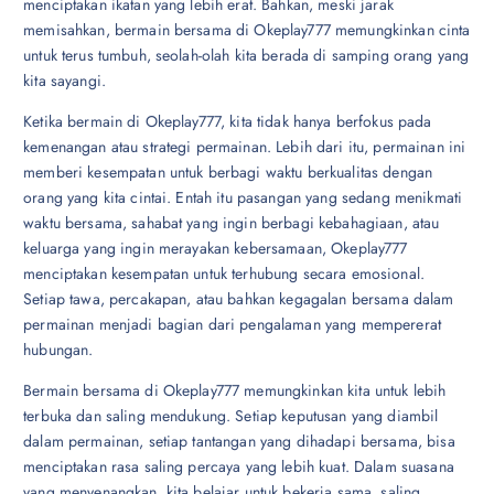
menciptakan ikatan yang lebih erat. Bahkan, meski jarak
memisahkan, bermain bersama di Okeplay777 memungkinkan cinta
untuk terus tumbuh, seolah-olah kita berada di samping orang yang
kita sayangi.
Ketika bermain di Okeplay777, kita tidak hanya berfokus pada
kemenangan atau strategi permainan. Lebih dari itu, permainan ini
memberi kesempatan untuk berbagi waktu berkualitas dengan
orang yang kita cintai. Entah itu pasangan yang sedang menikmati
waktu bersama, sahabat yang ingin berbagi kebahagiaan, atau
keluarga yang ingin merayakan kebersamaan, Okeplay777
menciptakan kesempatan untuk terhubung secara emosional.
Setiap tawa, percakapan, atau bahkan kegagalan bersama dalam
permainan menjadi bagian dari pengalaman yang mempererat
hubungan.
Bermain bersama di Okeplay777 memungkinkan kita untuk lebih
terbuka dan saling mendukung. Setiap keputusan yang diambil
dalam permainan, setiap tantangan yang dihadapi bersama, bisa
menciptakan rasa saling percaya yang lebih kuat. Dalam suasana
yang menyenangkan, kita belajar untuk bekerja sama, saling