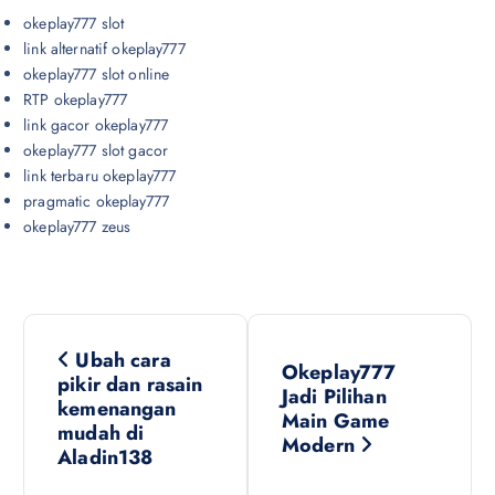
okeplay777 slot
link alternatif okeplay777
okeplay777 slot online
RTP okeplay777
link gacor okeplay777
okeplay777 slot gacor
link terbaru okeplay777
pragmatic okeplay777
okeplay777 zeus
P
Ubah cara
Okeplay777
o
pikir dan rasain
Jadi Pilihan
kemenangan
Main Game
s
mudah di
Modern
Aladin138