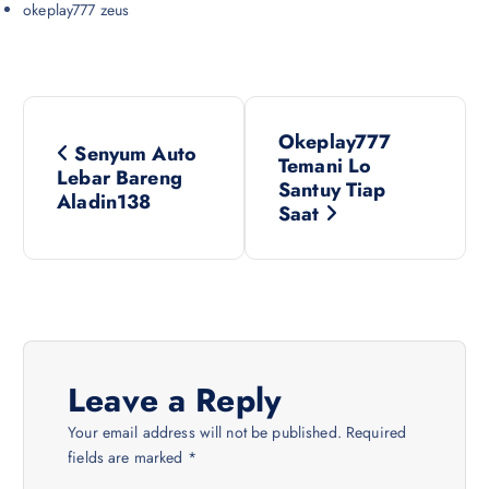
okeplay777 zeus
P
Okeplay777
Senyum Auto
o
Temani Lo
Lebar Bareng
Santuy Tiap
Aladin138
s
Saat
t
n
a
Leave a Reply
v
Your email address will not be published.
Required
fields are marked
*