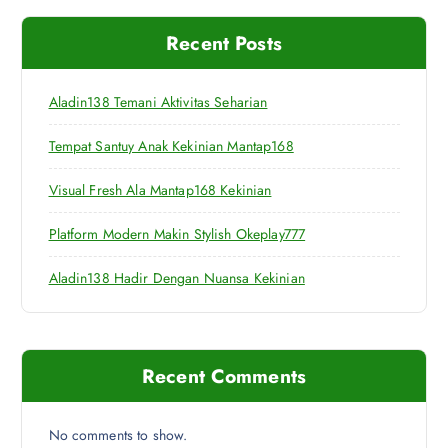
Recent Posts
Aladin138 Temani Aktivitas Seharian
Tempat Santuy Anak Kekinian Mantap168
Visual Fresh Ala Mantap168 Kekinian
Platform Modern Makin Stylish Okeplay777
Aladin138 Hadir Dengan Nuansa Kekinian
Recent Comments
No comments to show.