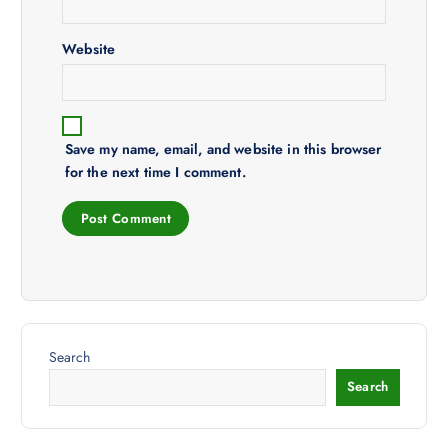
n
Website
Save my name, email, and website in this browser
for the next time I comment.
Search
Search