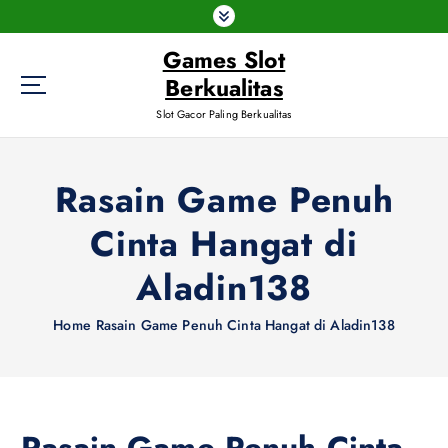
S
k
Games Slot
i
p
Berkualitas
t
Slot Gacor Paling Berkualitas
o
c
o
Rasain Game Penuh
n
t
Cinta Hangat di
e
n
Aladin138
t
Home
Rasain Game Penuh Cinta Hangat di Aladin138