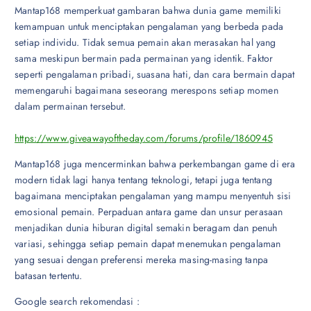
Mantap168 memperkuat gambaran bahwa dunia game memiliki
kemampuan untuk menciptakan pengalaman yang berbeda pada
setiap individu. Tidak semua pemain akan merasakan hal yang
sama meskipun bermain pada permainan yang identik. Faktor
seperti pengalaman pribadi, suasana hati, dan cara bermain dapat
memengaruhi bagaimana seseorang merespons setiap momen
dalam permainan tersebut.
https://www.giveawayoftheday.com/forums/profile/1860945
Mantap168 juga mencerminkan bahwa perkembangan game di era
modern tidak lagi hanya tentang teknologi, tetapi juga tentang
bagaimana menciptakan pengalaman yang mampu menyentuh sisi
emosional pemain. Perpaduan antara game dan unsur perasaan
menjadikan dunia hiburan digital semakin beragam dan penuh
variasi, sehingga setiap pemain dapat menemukan pengalaman
yang sesuai dengan preferensi mereka masing-masing tanpa
batasan tertentu.
Google search rekomendasi :