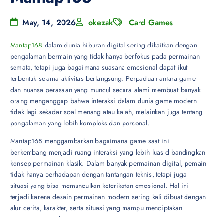
May, 14, 2026
okezak
Card Games
Mantap168
dalam dunia hiburan digital sering dikaitkan dengan
pengalaman bermain yang tidak hanya berfokus pada permainan
semata, tetapi juga bagaimana suasana emosional dapat ikut
terbentuk selama aktivitas berlangsung. Perpaduan antara game
dan nuansa perasaan yang muncul secara alami membuat banyak
orang menganggap bahwa interaksi dalam dunia game modern
tidak lagi sekadar soal menang atau kalah, melainkan juga tentang
pengalaman yang lebih kompleks dan personal.
Mantap168 menggambarkan bagaimana game saat ini
berkembang menjadi ruang interaksi yang lebih luas dibandingkan
konsep permainan klasik. Dalam banyak permainan digital, pemain
tidak hanya berhadapan dengan tantangan teknis, tetapi juga
situasi yang bisa memunculkan keterikatan emosional. Hal ini
terjadi karena desain permainan modern sering kali dibuat dengan
alur cerita, karakter, serta situasi yang mampu menciptakan