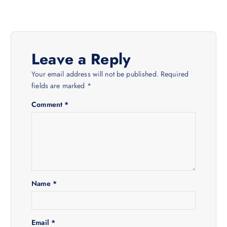
t
n
a
Leave a Reply
v
Your email address will not be published.
Required
fields are marked
*
i
Comment
*
g
a
t
Name
*
i
Email
*