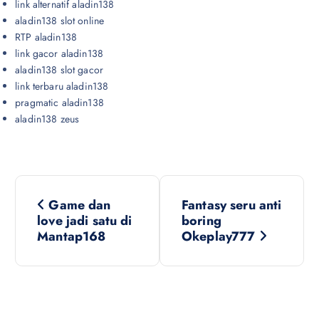
link alternatif aladin138
aladin138 slot online
RTP aladin138
link gacor aladin138
aladin138 slot gacor
link terbaru aladin138
pragmatic aladin138
aladin138 zeus
P
Game dan
Fantasy seru anti
o
love jadi satu di
boring
Mantap168
Okeplay777
s
t