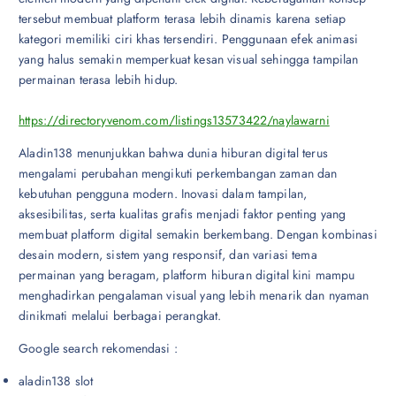
tersebut membuat platform terasa lebih dinamis karena setiap
kategori memiliki ciri khas tersendiri. Penggunaan efek animasi
yang halus semakin memperkuat kesan visual sehingga tampilan
permainan terasa lebih hidup.
https://directoryvenom.com/listings13573422/naylawarni
Aladin138 menunjukkan bahwa dunia hiburan digital terus
mengalami perubahan mengikuti perkembangan zaman dan
kebutuhan pengguna modern. Inovasi dalam tampilan,
aksesibilitas, serta kualitas grafis menjadi faktor penting yang
membuat platform digital semakin berkembang. Dengan kombinasi
desain modern, sistem yang responsif, dan variasi tema
permainan yang beragam, platform hiburan digital kini mampu
menghadirkan pengalaman visual yang lebih menarik dan nyaman
dinikmati melalui berbagai perangkat.
Google search rekomendasi :
aladin138 slot