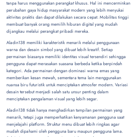
tanpa harus menggunakan perangkat khusus. Hal ini mencerminkan
perubahan gaya hidup masyarakat modern yang lebih menyukai
aktivitas praktis dan dapat dilakukan secara cepat. Mobilitas tinggi
membuat banyak orang memilih hiburan digital yang mudah
dijangkau melalui perangkat pribadi mereka.
Aladin138 memiliki karakteristik menarik melalui penggunaan
warna dan desain simbol yang dibuat lebih kreatif. Setiap
permainan biasanya memiliki identitas visual tersendiri sehingga
pengguna dapat merasakan suasana berbeda ketika berpindah
kategori. Ada permainan dengan dominasi warna emas yang
memberikan kesan mewah, sementara tema lain menggunakan
nuansa biru futuristik untuk menciptakan atmosfer modern. Variasi
desain tersebut menjadi salah satu unsur penting dalam
menciptakan pengalaman visual yang lebih segar.
Aladin138 tidak hanya menghadirkan tampilan permainan yang
menarik, tetapi juga memperhatikan kenyamanan pengguna saat
menjelajahi platform. Struktur menu dibuat lebih ringkas agar
mudah dipahami oleh pengguna baru maupun pengguna lama.