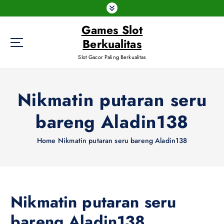
S
k
Games Slot
i
p
Berkualitas
t
Slot Gacor Paling Berkualitas
o
c
o
Nikmatin putaran seru
n
t
bareng Aladin138
e
n
Home
Nikmatin putaran seru bareng Aladin138
t
Nikmatin putaran seru
bareng Aladin138