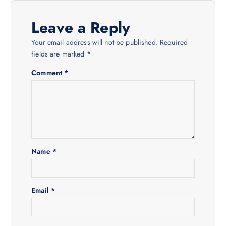
n
Leave a Reply
a
Your email address will not be published.
Required
v
fields are marked
*
Comment
*
i
g
a
t
Name
*
i
Email
*
o