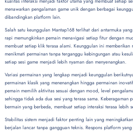
kualitas interaksi menjadi faktor utama yang membuat setiap s
menawarkan pengalaman game unik dengan berbagai keunggul
dibandingkan platform lain.
Salah satu keunggulan Mantap168 terlihat dari antarmuka yang i
rapi memungkinkan pemain menavigasi setiap fitur dengan mud
membuat setiap klik terasa alami. Keunggulan ini memberikan 
menikmati permainan tanpa terganggu kebingungan atau kesuli
setiap sesi game menjadi lebih nyaman dan menyenangkan.
Variasi permainan yang lengkap menjadi keunggulan berikutn
permainan klasik yang menenangkan hingga permainan inovatif 
pemain memilih aktivitas sesuai dengan mood, level pengalaman
sehingga tidak ada dua sesi yang terasa sama. Keberagaman
bermain yang berbeda, membuat setiap interaksi terasa lebih 
Stabilitas sistem menjadi faktor penting lain yang meningkat
berjalan lancar tanpa gangguan teknis. Respons platform yan