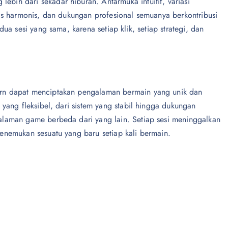
ih dari sekadar hiburan. Antarmuka intuitif, variasi
as harmonis, dan dukungan profesional semuanya berkontribusi
ua sesi yang sama, karena setiap klik, setiap strategi, dan
rn dapat menciptakan pengalaman bermain yang unik dan
yang fleksibel, dari sistem yang stabil hingga dukungan
alaman game berbeda dari yang lain. Setiap sesi meninggalkan
enemukan sesuatu yang baru setiap kali bermain.