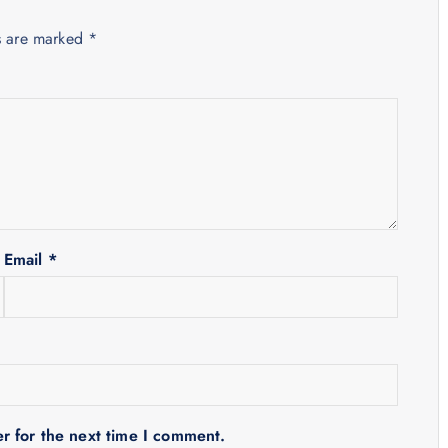
ds are marked
*
Email
*
r for the next time I comment.