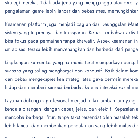
strategi mereka. Tidak ada jeda yang mengganggu atau error 
pengalaman game lebih lancar dan bebas stres, memungkinkan
Keamanan platform juga menjadi bagian dari keunggulan Mantap
sistem yang terpercaya dan transparan. Kepastian bahwa aktiv
bisa fokus pada permainan tanpa khawatir. Aspek keamanan i
setiap sesi terasa lebih menyenangkan dan berbeda dari penga
Lingkungan komunitas yang harmonis turut memperkaya pengal
suasana yang saling menghargai dan kondusif. Baik dalam kom
dan bebas mengekspresikan strategi atau gaya bermain mereka
hidup dan memberi sensasi berbeda, karena interaksi sosial m
Layanan dukungan profesional menjadi nilai tambah lain yan
kendala ditangani dengan cepat, jelas, dan efektif. Kepastia
mencoba berbagai fitur, tanpa takut tersendat oleh masalah te
lebih lancar dan memberikan pengalaman yang lebih mulus dib