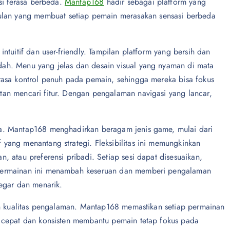
esi terasa berbeda.
Mantap168
hadir sebagai platform yang
an yang membuat setiap pemain merasakan sensasi berbeda
ntuitif dan user-friendly. Tampilan platform yang bersih dan
ah. Menu yang jelas dan desain visual yang nyaman di mata
rasa kontrol penuh pada pemain, sehingga mereka bisa fokus
tan mencari fitur. Dengan pengalaman navigasi yang lancar,
ya. Mantap168 menghadirkan beragam jenis game, mulai dari
yang menantang strategi. Fleksibilitas ini memungkinkan
, atau preferensi pribadi. Setiap sesi dapat disesuaikan,
 permainan ini menambah keseruan dan memberi pengalaman
segar dan menarik.
kan kualitas pengalaman. Mantap168 memastikan setiap permainan
g cepat dan konsisten membantu pemain tetap fokus pada