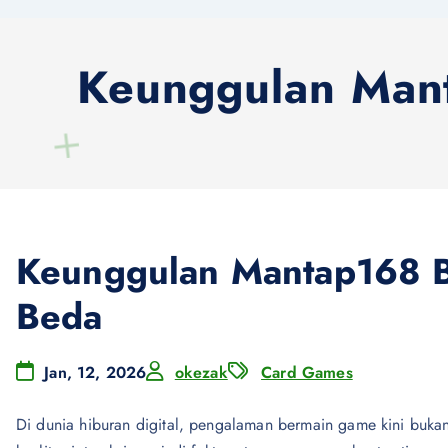
h
f
Keunggulan Man
o
r
:
Keunggulan Mantap168 
Beda
Jan, 12, 2026
okezak
Card Games
Di dunia hiburan digital, pengalaman bermain game kini bukan