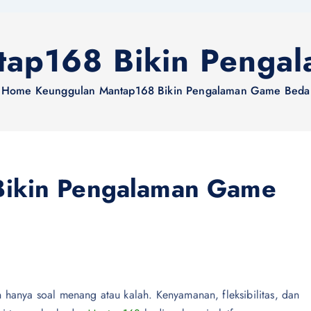
tap168 Bikin Penga
Home
Keunggulan Mantap168 Bikin Pengalaman Game Beda
Bikin Pengalaman Game
 hanya soal menang atau kalah. Kenyamanan, fleksibilitas, dan