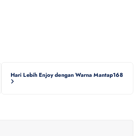
Hari Lebih Enjoy dengan Warna Mantap168