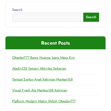
Search
Search
Recent Posts
Okeplay777 Bawa Nuansa Juara Masa Kini
Aladin138 Temani Aktivitas Seharian
Tempat Santuy Anak Kekinian Mantap168
Visual Fresh Ala Mantap168 Kekinian
Platform Modern Makin Stylish Okeplay777