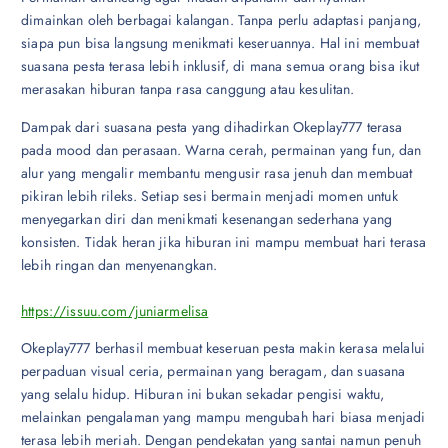
dimainkan oleh berbagai kalangan. Tanpa perlu adaptasi panjang,
siapa pun bisa langsung menikmati keseruannya. Hal ini membuat
suasana pesta terasa lebih inklusif, di mana semua orang bisa ikut
merasakan hiburan tanpa rasa canggung atau kesulitan.
Dampak dari suasana pesta yang dihadirkan Okeplay777 terasa
pada mood dan perasaan. Warna cerah, permainan yang fun, dan
alur yang mengalir membantu mengusir rasa jenuh dan membuat
pikiran lebih rileks. Setiap sesi bermain menjadi momen untuk
menyegarkan diri dan menikmati kesenangan sederhana yang
konsisten. Tidak heran jika hiburan ini mampu membuat hari terasa
lebih ringan dan menyenangkan.
https://issuu.com/juniarmelisa
Okeplay777 berhasil membuat keseruan pesta makin kerasa melalui
perpaduan visual ceria, permainan yang beragam, dan suasana
yang selalu hidup. Hiburan ini bukan sekadar pengisi waktu,
melainkan pengalaman yang mampu mengubah hari biasa menjadi
terasa lebih meriah. Dengan pendekatan yang santai namun penuh