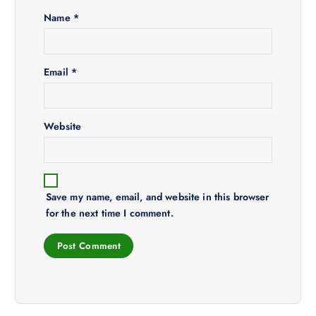
i
Name
*
o
Email
*
n
Website
Save my name, email, and website in this browser
for the next time I comment.