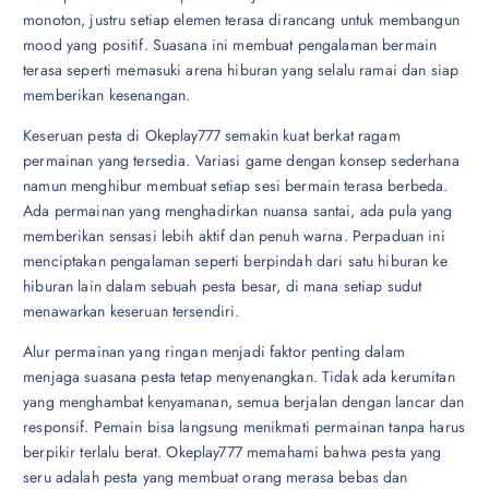
monoton, justru setiap elemen terasa dirancang untuk membangun
mood yang positif. Suasana ini membuat pengalaman bermain
terasa seperti memasuki arena hiburan yang selalu ramai dan siap
memberikan kesenangan.
Keseruan pesta di Okeplay777 semakin kuat berkat ragam
permainan yang tersedia. Variasi game dengan konsep sederhana
namun menghibur membuat setiap sesi bermain terasa berbeda.
Ada permainan yang menghadirkan nuansa santai, ada pula yang
memberikan sensasi lebih aktif dan penuh warna. Perpaduan ini
menciptakan pengalaman seperti berpindah dari satu hiburan ke
hiburan lain dalam sebuah pesta besar, di mana setiap sudut
menawarkan keseruan tersendiri.
Alur permainan yang ringan menjadi faktor penting dalam
menjaga suasana pesta tetap menyenangkan. Tidak ada kerumitan
yang menghambat kenyamanan, semua berjalan dengan lancar dan
responsif. Pemain bisa langsung menikmati permainan tanpa harus
berpikir terlalu berat. Okeplay777 memahami bahwa pesta yang
seru adalah pesta yang membuat orang merasa bebas dan