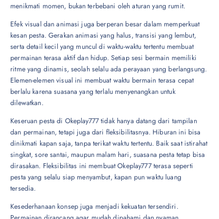
menikmati momen, bukan terbebani oleh aturan yang rumit.
Efek visual dan animasi juga berperan besar dalam memperkuat
kesan pesta. Gerakan animasi yang halus, transisi yang lembut,
serta detail kecil yang muncul di waktu-waktu tertentu membuat
permainan terasa aktif dan hidup. Setiap sesi bermain memiliki
ritme yang dinamis, seolah selalu ada perayaan yang berlangsung.
Elemen-elemen visual ini membuat waktu bermain terasa cepat
berlalu karena suasana yang terlalu menyenangkan untuk
dilewatkan.
Keseruan pesta di Okeplay777 tidak hanya datang dari tampilan
dan permainan, tetapi juga dari fleksibilitasnya. Hiburan ini bisa
dinikmati kapan saja, tanpa terikat waktu tertentu. Baik saat istirahat
singkat, sore santai, maupun malam hari, suasana pesta tetap bisa
dirasakan. Fleksibilitas ini membuat Okeplay777 terasa seperti
pesta yang selalu siap menyambut, kapan pun waktu luang
tersedia.
Kesederhanaan konsep juga menjadi kekuatan tersendiri.
Permainan dirancang agar mudah dipahami dan nyaman