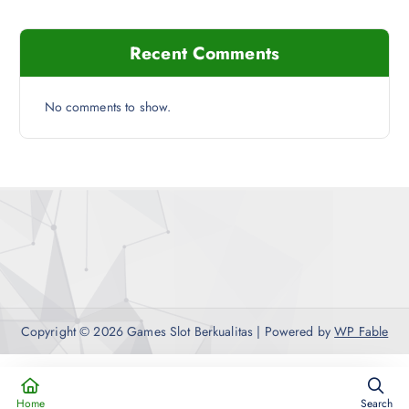
Recent Comments
No comments to show.
Copyright © 2026 Games Slot Berkualitas | Powered by
WP Fable
Home
Search